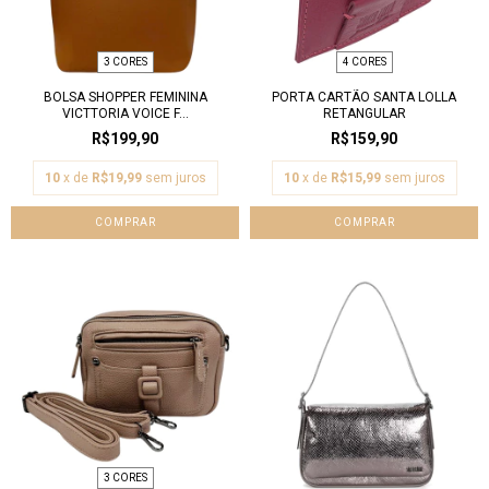
3 CORES
4 CORES
BOLSA SHOPPER FEMININA
PORTA CARTÃO SANTA LOLLA
VICTTORIA VOICE F...
RETANGULAR
R$199,90
R$159,90
10
x de
R$19,99
sem juros
10
x de
R$15,99
sem juros
COMPRAR
COMPRAR
3 CORES