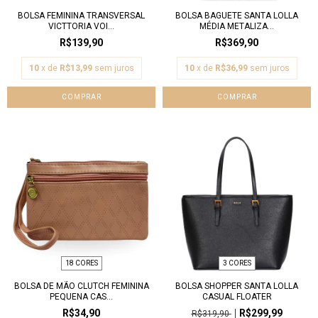
BOLSA FEMININA TRANSVERSAL
BOLSA BAGUETE SANTA LOLLA
VICTTORIA VOI...
MÉDIA METALIZA...
R$139,90
R$369,90
10
x de
R$13,99
sem juros
10
x de
R$36,99
sem juros
COMPRAR
COMPRAR
18 CORES
3 CORES
BOLSA DE MÃO CLUTCH FEMININA
BOLSA SHOPPER SANTA LOLLA
PEQUENA CAS...
CASUAL FLOATER
R$34,90
R$299,99
R$319,90