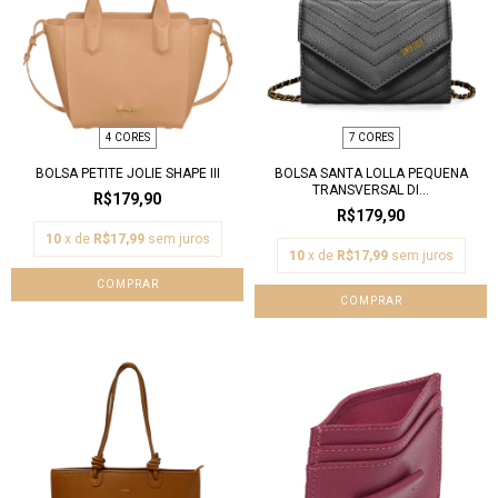
4 CORES
7 CORES
BOLSA PETITE JOLIE SHAPE III
BOLSA SANTA LOLLA PEQUENA
TRANSVERSAL DI...
R$179,90
R$179,90
10
x de
R$17,99
sem juros
10
x de
R$17,99
sem juros
COMPRAR
COMPRAR