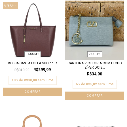
6
%
OFF
16 CORES
7 CORES
BOLSA SANTA LOLLA SHOPPER
CARTEIRA VICTTORIA COM FECHO
ZÍPER DOIS...
R$299,99
R$319,90
R$34,90
10
x de
R$30,00
sem juros
6
x de
R$5,82
sem juros
COMPRAR
COMPRAR