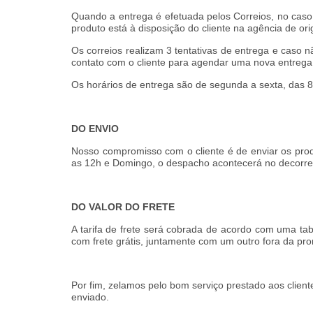
Quando a entrega é efetuada pelos Correios, no caso
produto está à disposição do cliente na agência de or
Os correios realizam 3 tentativas de entrega e caso 
contato com o cliente para agendar uma nova entrega
O
s horários de entrega são de segunda a sexta, das 
DO ENVIO
Nosso compromisso com o cliente é de enviar os pro
as 12h e Domingo, o despacho acontecerá no decorrer 
DO VALOR DO FRETE
A tarifa de frete será cobrada de acordo com uma ta
com frete grátis, juntamente com um outro fora da p
Por fim, zelamos pelo bom serviço prestado aos clie
enviado.