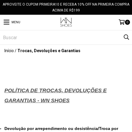
APROVEITE O CUPOM PRIMEIRA10 E RECEBA 10% OFF NA PRIMEIRA COMPRA
ACIMA DE R$199
MENU
0
Início
/
Trocas, Devoluções e Garantias
POLÍTICA DE TROCAS, DEVOLUÇÕES E
GARANTIAS - WN SHOES
Devolução por arrependimento ou desistência/
Troca por