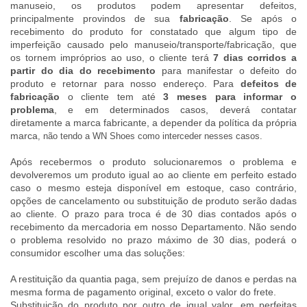
manuseio, os produtos podem apresentar defeitos,
principalmente provindos de sua
fabricação
. Se após o
recebimento do produto for constatado que algum tipo de
imperfeição causado pelo manuseio/transporte/fabricação, que
os tornem impróprios ao uso, o cliente terá
7 dias corridos a
partir do dia do recebimento
para manifestar o defeito do
produto e retornar para nosso endereço. Para
defeitos de
fabricação
o cliente tem até
3 meses para informar o
problema
, e em determinados casos, deverá contatar
diretamente a marca fabricante, a depender da política da própria
marca
, não tendo a WN Shoes como interceder nesses casos.
Após recebermos o produto solucionaremos o problema e
devolveremos um produto igual ao ao cliente em perfeito estado
caso o mesmo esteja disponível em estoque, caso contrário,
opções de cancelamento ou substituição de produto serão dadas
ao cliente. O prazo para troca é de 30 dias contados após o
recebimento da mercadoria em nosso Departamento. Não sendo
o problema resolvido no prazo máximo de 30 dias, poderá o
consumidor escolher uma das soluções:
A restituição da quantia paga, sem prejuízo de danos e perdas na
mesma forma de pagamento original, exceto o valor do frete.
Substituição do produto por outro de igual valor, em perfeitas