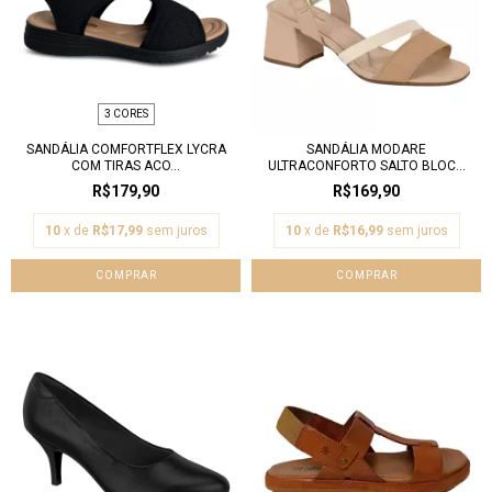
3 CORES
SANDÁLIA COMFORTFLEX LYCRA
SANDÁLIA MODARE
COM TIRAS ACO...
ULTRACONFORTO SALTO BLOC...
R$179,90
R$169,90
10
x de
R$17,99
sem juros
10
x de
R$16,99
sem juros
COMPRAR
COMPRAR