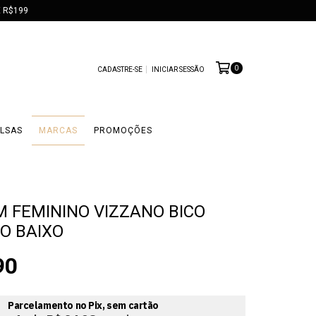
 R$199
0
CADASTRE-SE
INICIAR SESSÃO
LSAS
MARCAS
PROMOÇÕES
 FEMININO VIZZANO BICO
TO BAIXO
90