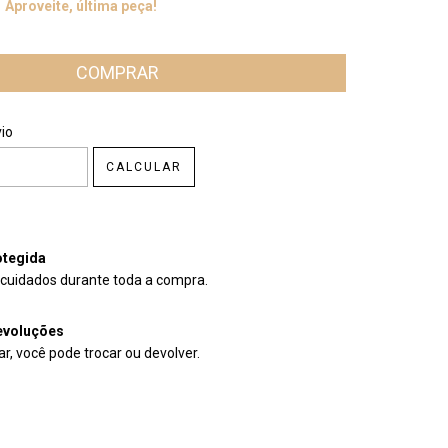
Aproveite, última peça!
CEP:
ALTERAR CEP
io
CALCULAR
tegida
cuidados durante toda a compra.
evoluções
r, você pode trocar ou devolver.