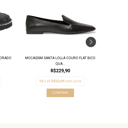
TORADO
MOCASSIM SANTA LOLLA COURO FLAT BICO
MOCASSIM 
QUA...
R$229,90
10
x de
R$22,99
sem juros
10
COMPRAR