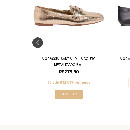
CO QUADRADO
MOCASSIM SANTA LOLLA COURO
MOCAS
METALIZADO BA...
R$279,90
uros
10
x de
R$27,99
sem juros
COMPRAR