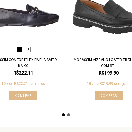
+1
SIM COMFORTFLEX FIVELA SALTO
MOCASSIM VIZZANO LOAFER TRA
BAIXO
COM ST...
R$222,11
R$199,90
10
x de
R$22,21
sem juros
10
x de
R$19,99
sem juros
COMPRAR
COMPRAR