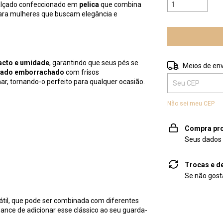
alçado confeccionado em
pelica
que combina
 para mulheres que buscam elegância e
acto e umidade
, garantindo que seus pés se
Entregas para o 
Meios de env
lado emborrachado
com frisos
, tornando-o perfeito para qualquer ocasião.
Não sei meu CEP
Compra pro
Seus dados 
Trocas e d
Se não gosta
átil, que pode ser combinada com diferentes
hance de adicionar esse clássico ao seu guarda-