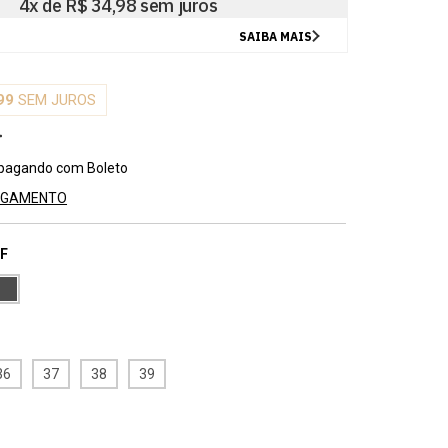
99
SEM JUROS
pagando com Boleto
PAGAMENTO
F
36
37
38
39