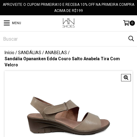
APROVEITE O CUPOM PRIMEIRA10 E RECEBA 10% OFF NA PRIMEIRA COMPRA
ACIMA DE R$199
MENU
0
Início
/
SANDÁLIAS
/
ANABELAS
/
Sandália Opananken Edda Couro Salto Anabela Tira Com
Velcro