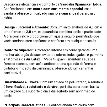
Descubra a elegância e o conforto da
Sandália Opananken Edda
.
Confeccionada em
couro com curtimento especial
, essa
sandália oferece um calçado
macio e suave
, ideal para o uso
diário.
Design Funcional e Atraente:
Com um salto anabela de
4,5 cm
e
uma frente de
2,0 cm
, esta sandália combina estilo e praticidade.
A tira com velcro proporciona um ajuste seguro, permitindo que
você caminhe com confiança e conforto em qualquer ocasião.
Conforto Superior:
A forração interna em couro garante uma
melhor absorção do suor, evitando odores indesejados.
A palmilha
anatômica de Air Látex
–
Made In Spain
– mantém seus pés
frescos e secos, com ação antibacteriana que não deforma e
distribui o impacto da caminhada, oferecendo um caminhar
confortável.
Durabilidade e Leveza:
Com um solado de poliuretano, a sandália
é
leve, flexível, resistente e durável
, perfeita para quem busca
um calçado que suporte o dia a dia agitado sem abrir mão do
estilo.
Principais Características:
- Confeccionada em couro com