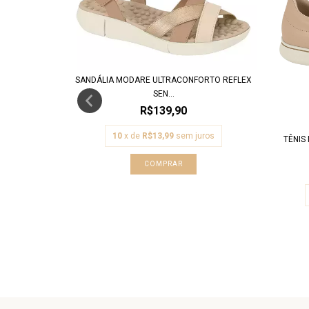
SANDÁLIA MODARE ULTRACONFORTO REFLEX
SEN...
R$139,90
10
x de
R$13,99
sem juros
FORTO SALTO
TÊNIS
COMPRAR
uros