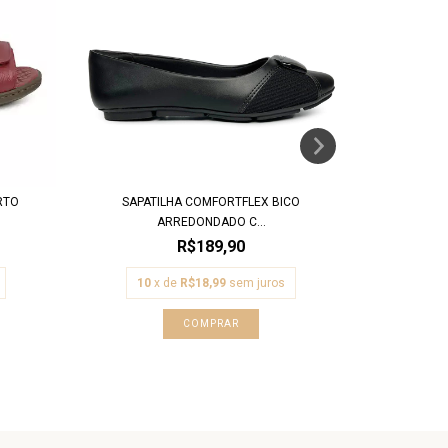
RTO
SAPATILHA COMFORTFLEX BICO
SANDÁLIA 
ARREDONDADO C...
R$189,90
10
x de
R$18,99
sem juros
10
COMPRAR