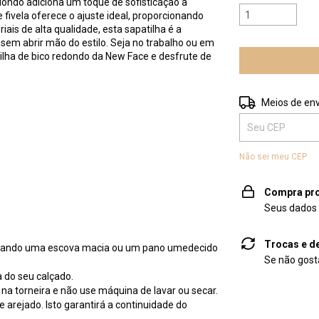
ondo adiciona um toque de sofisticação a
e fivela oferece o ajuste ideal, proporcionando
ais de alta qualidade, esta sapatilha é a
sem abrir mão do estilo. Seja no trabalho ou em
lha de bico redondo da New Face e desfrute de
Entregas para o 
Meios de env
Não sei meu CEP
Compra pro
Seus dados 
Trocas e d
lizando uma escova macia ou um pano umedecido
Se não gosta
 do seu calçado.
a torneira e não use máquina de lavar ou secar.
 arejado. Isto garantirá a continuidade do