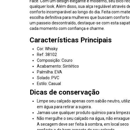
Face. Com um design elegante e moderno, seu bico red
qualquer look. Além disso, sua alça regulável através d
conforto incomparável ao longo do dia. Feita com materi
escolha definitiva para mulheres que buscam conforto 
um passeio descontraído, destaque-se com esta sapati
cada momento com confiança e charme.
Características Principais
Cor: Whisky
Ref: 38102
Composição: Couro
Acabamento: Sintético
Palmilha: EVA
Solado: PVC
Estilo: Casual
Dicas de conservação
Limpe seu calçado apenas com sabão neutro, uti
em água para retirar a sujeira.
Jamais use qualquer produto químico para limpeza
Não mergulhe o seu calçado na água, não enxague n
A secagem deve ser feita à sombra, em local seco e