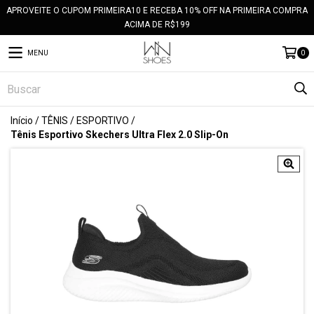
APROVEITE O CUPOM PRIMEIRA10 E RECEBA 10% OFF NA PRIMEIRA COMPRA
ACIMA DE R$199
MENU
0
Início
/
TÊNIS
/
ESPORTIVO
/
Tênis Esportivo Skechers Ultra Flex 2.0 Slip-On