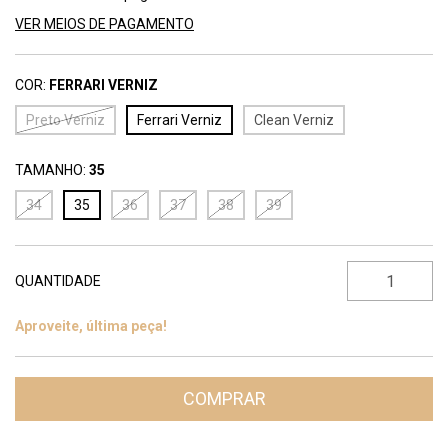
VER MEIOS DE PAGAMENTO
COR:
FERRARI VERNIZ
Preto Verniz
Ferrari Verniz
Clean Verniz
TAMANHO:
35
34
35
36
37
38
39
QUANTIDADE
Aproveite, última peça!