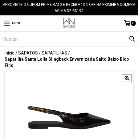
APROVEITE O CUPOM PRIMEIRA10 E RECEBA 10% OFF NA PRIMEIRA COMPRA
ACIMA DE R$199
MENU
0
Início
/
SAPATOS
/
SAPATILHAS
/
Sapatilha Santa Lolla Slingback Envernizada Salto Baixo Bico
Fino