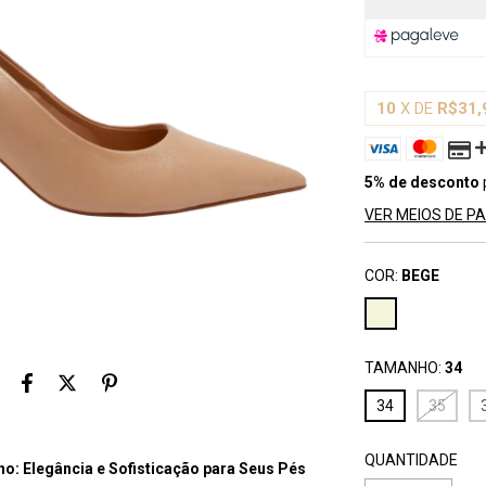
10
X DE
R$31,
5% de desconto
VER MEIOS DE 
COR:
BEGE
TAMANHO:
34
34
35
QUANTIDADE
ino: Elegância e Sofisticação para Seus Pés