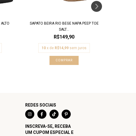
 ALTO
SAPATO BEIRA RIO BEGE NAPA PEEP TOE
SAPATILHA 
SALT...
R$149,90
10
x de
R$14,99
sem juros
10
COMPRAR
REDES SOCIAIS
INSCREVA-SE, RECEBA
UM CUPOM ESPECIAL E