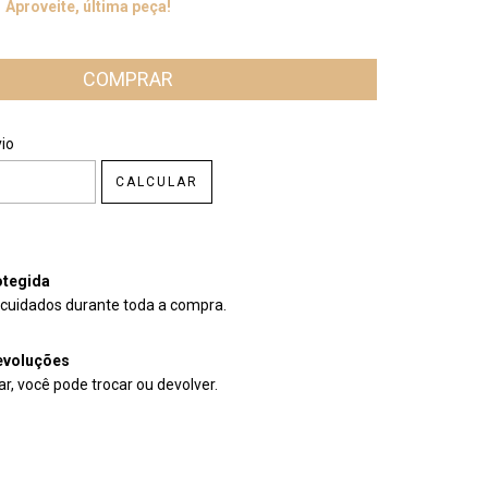
Aproveite, última peça!
CEP:
ALTERAR CEP
io
CALCULAR
tegida
cuidados durante toda a compra.
evoluções
r, você pode trocar ou devolver.