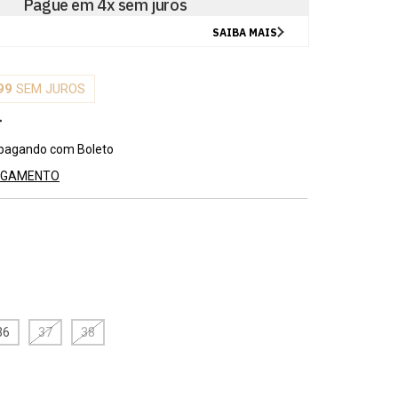
99
SEM JUROS
pagando com Boleto
PAGAMENTO
36
37
38