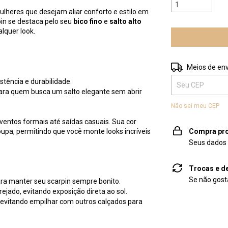
ulheres que desejam aliar conforto e estilo em
in se destaca pelo seu
bico fino
e
salto alto
lquer look.
Entregas para o 
Meios de env
stência e durabilidade.
ra quem busca um salto elegante sem abrir
Não sei meu CEP
eventos formais até saídas casuais. Sua cor
upa, permitindo que você monte looks incríveis
Compra pro
Seus dados 
Trocas e d
Se não gosta
ra manter seu scarpin sempre bonito.
ejado, evitando exposição direta ao sol.
 evitando empilhar com outros calçados para