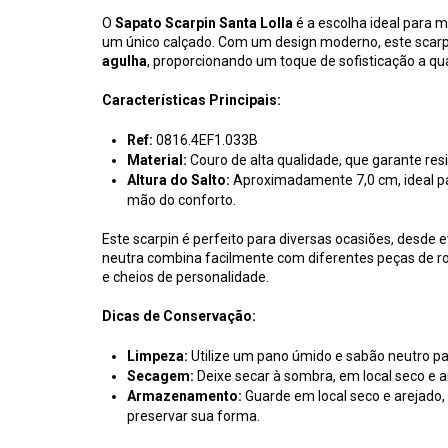
O
Sapato Scarpin Santa Lolla
é a escolha ideal para m
um único calçado. Com um design moderno, este scarp
agulha
, proporcionando um toque de sofisticação a qua
Características Principais:
Ref:
0816.4EF1.033B
Material:
Couro de alta qualidade, que garante resi
Altura do Salto:
Aproximadamente 7,0 cm, ideal pa
mão do conforto.
Este scarpin é perfeito para diversas ocasiões, desde 
neutra combina facilmente com diferentes peças de ro
e cheios de personalidade.
Dicas de Conservação:
Limpeza:
Utilize um pano úmido e sabão neutro pa
Secagem:
Deixe secar à sombra, em local seco e ar
Armazenamento:
Guarde em local seco e arejado,
preservar sua forma.