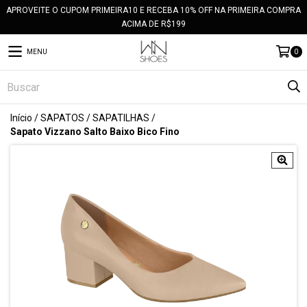
APROVEITE O CUPOM PRIMEIRA10 E RECEBA 10% OFF NA PRIMEIRA COMPRA
ACIMA DE R$199
MENU
0
Início
/
SAPATOS
/
SAPATILHAS
/
Sapato Vizzano Salto Baixo Bico Fino